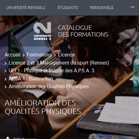
⸱⸱⸱
UNIVERSITÉ RENNES 2
ÉTUDIANTS
PERSONNELS
INTERNATIONAL
PROFESSIONNELS
BIBLIOTHÈQUES
CATALOGUE
DES FORMATIONS
LES NOUVELLES DE RENNES 2
Accueil
Formations
Licence
Licence 2 et 3 Management du sport (Rennes)
UEF1 - Pratique et théorie des A.P.S.A. 3
APSA 1 - Badminton
Amélioration des Qualités Physiques
AMÉLIORATION DES
QUALITÉS PHYSIQUES