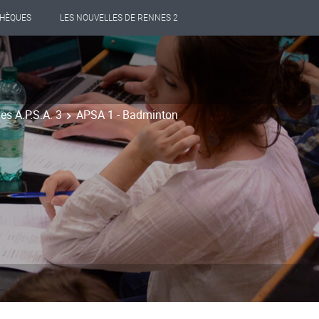
THÈQUES
LES NOUVELLES DE RENNES 2
es A.P.S.A. 3
APSA 1 - Badminton