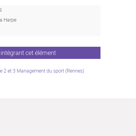
s
La Harpe
intégrant cet élément
e 2 et 3 Management du sport (Rennes)