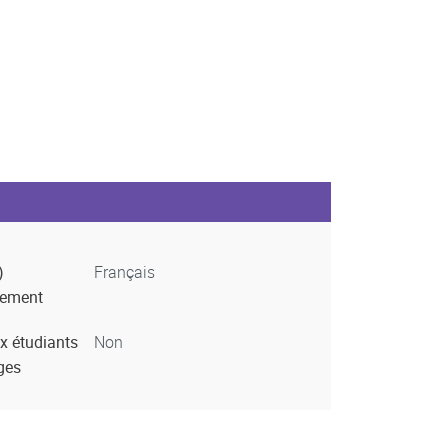
)
Français
nement
x étudiants
Non
ges