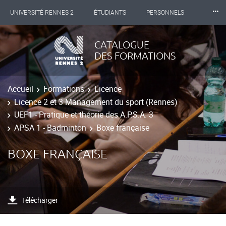
⸱⸱⸱
UNIVERSITÉ RENNES 2
ÉTUDIANTS
PERSONNELS
INTERNATIONAL
PROFESSIONNELS
BIBLIOTHÈQUES
CATALOGUE
DES FORMATIONS
LES NOUVELLES DE RENNES 2
Accueil
Formations
Licence
Licence 2 et 3 Management du sport (Rennes)
UEF1 - Pratique et théorie des A.P.S.A. 3
APSA 1 - Badminton
Boxe française
BOXE FRANÇAISE
Télécharger