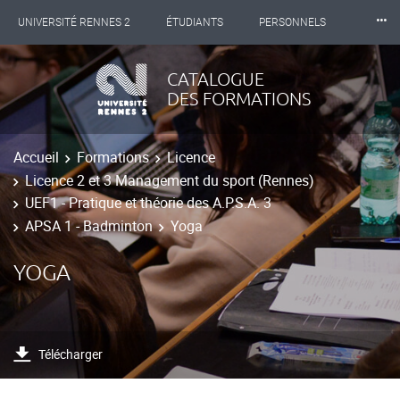
⸱⸱⸱
UNIVERSITÉ RENNES 2
ÉTUDIANTS
PERSONNELS
INTERNATIONAL
PROFESSIONNELS
BIBLIOTHÈQUES
CATALOGUE
DES FORMATIONS
LES NOUVELLES DE RENNES 2
Accueil
Formations
Licence
Licence 2 et 3 Management du sport (Rennes)
UEF1 - Pratique et théorie des A.P.S.A. 3
APSA 1 - Badminton
Yoga
YOGA
Télécharger