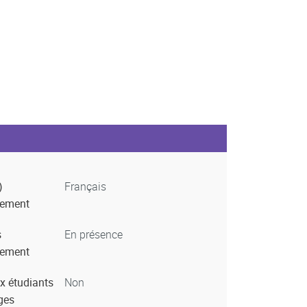
)
Français
nement
s
En présence
nement
x étudiants
Non
ges