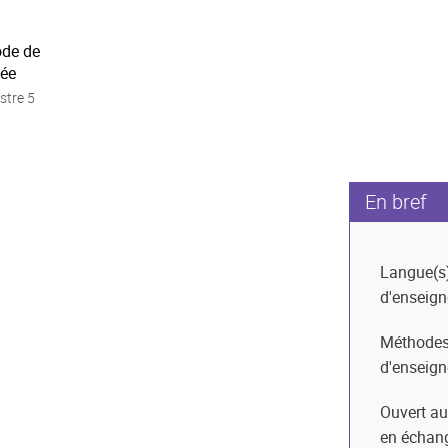
ode de
née
stre 5
En bref
Langue(s
d'enseig
Méthode
d'enseig
Ouvert au
en échan