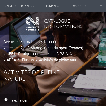
⸱⸱⸱
UNIVERSITÉ RENNES 2
ÉTUDIANTS
PERSONNELS
INTERNATIONAL
PROFESSIONNELS
BIBLIOTHÈQUES
CATALOGUE
DES FORMATIONS
LES NOUVELLES DE RENNES 2
Accueil
Formations
Licence
Licence 2 et 3 Management du sport (Rennes)
UEF1 - Pratique et théorie des A.P.S.A. 3
APSA 2 - Fitness
Activités de pleine nature
ACTIVITÉS DE PLEINE
NATURE
Télécharger