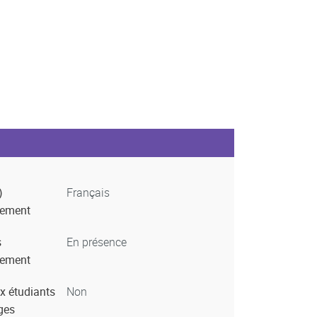
)
Français
nement
s
En présence
nement
x étudiants
Non
ges