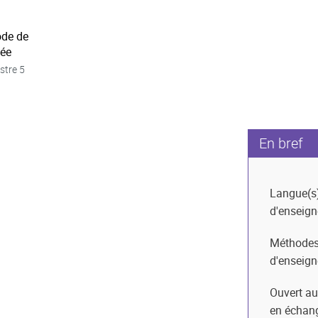
ode de
née
stre 5
En bref
Langue(s
d'enseig
Méthode
d'enseig
Ouvert au
en échan