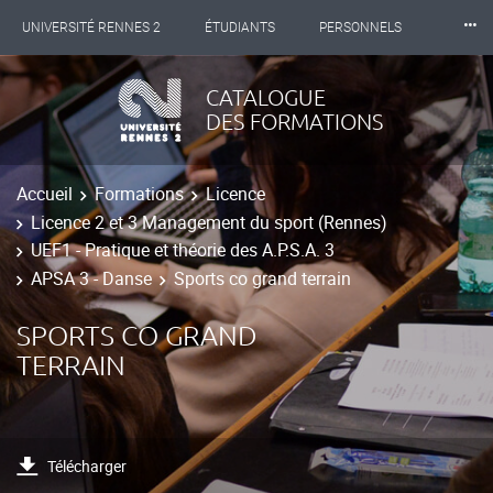
⸱⸱⸱
UNIVERSITÉ RENNES 2
ÉTUDIANTS
PERSONNELS
INTERNATIONAL
PROFESSIONNELS
BIBLIOTHÈQUES
CATALOGUE
DES FORMATIONS
LES NOUVELLES DE RENNES 2
Accueil
Formations
Licence
Licence 2 et 3 Management du sport (Rennes)
UEF1 - Pratique et théorie des A.P.S.A. 3
APSA 3 - Danse
Sports co grand terrain
SPORTS CO GRAND
TERRAIN
Télécharger