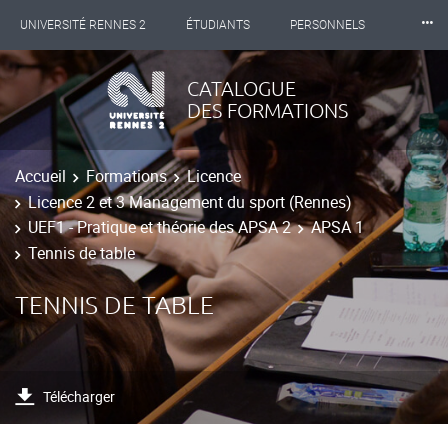
⸱⸱⸱
UNIVERSITÉ RENNES 2
ÉTUDIANTS
PERSONNELS
INTERNATIONAL
PROFESSIONNELS
BIBLIOTHÈQUES
CATALOGUE
DES FORMATIONS
LES NOUVELLES DE RENNES 2
Accueil
Formations
Licence
Licence 2 et 3 Management du sport (Rennes)
UEF1 - Pratique et théorie des APSA 2
APSA 1
Tennis de table
TENNIS DE TABLE
Télécharger