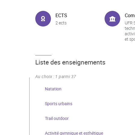
ECTS
Com
2 ects
UFR S
techn
activ
et sp
Liste des enseignements
Au choix : 1 parmi 37
Natation
Sports urbains
Trail outdoor
Activité gymnique et esthétique