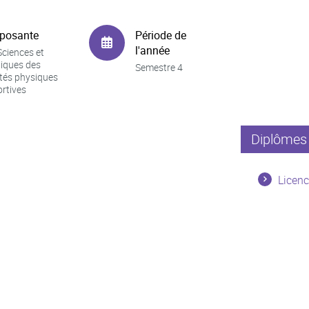
posante
Période de
l'année
ciences et
iques des
Semestre 4
ités physiques
ortives
Diplômes 
Licenc