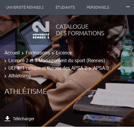
⸱⸱⸱
UNIVERSITÉ RENNES 2
ÉTUDIANTS
PERSONNELS
INTERNATIONAL
PROFESSIONNELS
BIBLIOTHÈQUES
CATALOGUE
DES FORMATIONS
LES NOUVELLES DE RENNES 2
Accueil
Formations
Licence
Licence 2 et 3 Management du sport (Rennes)
UEF1 - Pratique et théorie des APSA 2
APSA 3
Athlétisme
ATHLÉTISME
Télécharger