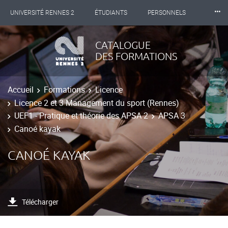
⸱⸱⸱
UNIVERSITÉ RENNES 2
ÉTUDIANTS
PERSONNELS
INTERNATIONAL
PROFESSIONNELS
BIBLIOTHÈQUES
CATALOGUE
DES FORMATIONS
LES NOUVELLES DE RENNES 2
Accueil
Formations
Licence
Licence 2 et 3 Management du sport (Rennes)
UEF1 - Pratique et théorie des APSA 2
APSA 3
Canoé kayak
CANOÉ KAYAK
Télécharger