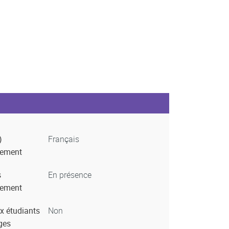
)
Français
nement
s
En présence
nement
x étudiants
Non
ges