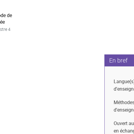
ode de
née
stre 4
En bref
Langue(s
d'enseig
Méthode
d'enseig
Ouvert au
en échan