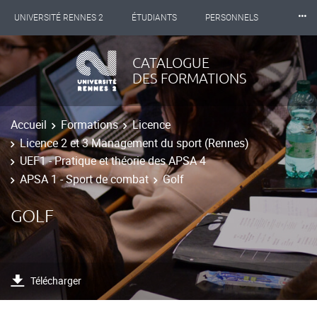
⸱⸱⸱
UNIVERSITÉ RENNES 2
ÉTUDIANTS
PERSONNELS
INTERNATIONAL
PROFESSIONNELS
BIBLIOTHÈQUES
CATALOGUE
DES FORMATIONS
LES NOUVELLES DE RENNES 2
Accueil
Formations
Licence
Licence 2 et 3 Management du sport (Rennes)
UEF1 - Pratique et théorie des APSA 4
APSA 1 - Sport de combat
Golf
GOLF
Télécharger