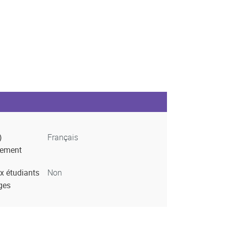
)
Français
nement
x étudiants
Non
ges