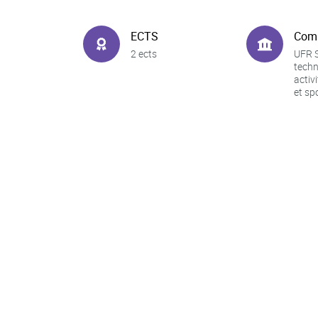
ECTS
Com
2 ects
UFR S
techn
activ
et sp