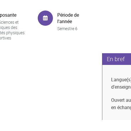
posante
Période de
l'année
ciences et
iques des
Semestre 6
ités physiques
ortives
En bref
Langue(s
d'enseig
Ouvert au
en échan