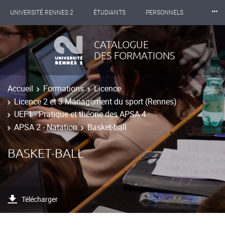
⸱⸱⸱
UNIVERSITÉ RENNES 2
ÉTUDIANTS
PERSONNELS
INTERNATIONAL
PROFESSIONNELS
BIBLIOTHÈQUES
CATALOGUE
DES FORMATIONS
LES NOUVELLES DE RENNES 2
Accueil
Formations
Licence
Licence 2 et 3 Management du sport (Rennes)
UEF1 - Pratique et théorie des APSA 4
APSA 2 - Natation
Basket-ball
BASKET-BALL
Télécharger