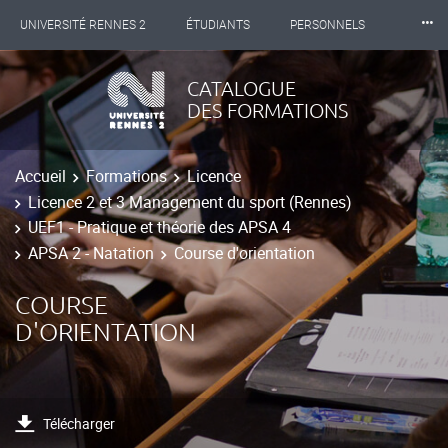
⸱⸱⸱
UNIVERSITÉ RENNES 2
ÉTUDIANTS
PERSONNELS
INTERNATIONAL
PROFESSIONNELS
BIBLIOTHÈQUES
CATALOGUE
DES FORMATIONS
LES NOUVELLES DE RENNES 2
Accueil
Formations
Licence
Licence 2 et 3 Management du sport (Rennes)
UEF1 - Pratique et théorie des APSA 4
APSA 2 - Natation
Course d'orientation
COURSE
D'ORIENTATION
Télécharger