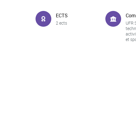
ECTS
Com
2 ects
UFR S
techn
activ
et sp