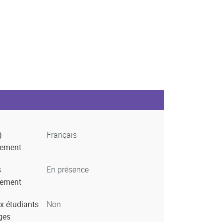
)
Français
nement
s
En présence
nement
x étudiants
Non
ges