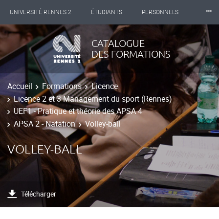
⸱⸱⸱
UNIVERSITÉ RENNES 2
ÉTUDIANTS
PERSONNELS
INTERNATIONAL
PROFESSIONNELS
BIBLIOTHÈQUES
CATALOGUE
DES FORMATIONS
LES NOUVELLES DE RENNES 2
Accueil
Formations
Licence
Licence 2 et 3 Management du sport (Rennes)
UEF1 - Pratique et théorie des APSA 4
APSA 2 - Natation
Volley-ball
VOLLEY-BALL
Télécharger