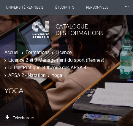
⸱⸱⸱
UNIVERSITÉ RENNES 2
ÉTUDIANTS
PERSONNELS
INTERNATIONAL
PROFESSIONNELS
BIBLIOTHÈQUES
CATALOGUE
DES FORMATIONS
LES NOUVELLES DE RENNES 2
Accueil
Formations
Licence
Licence 2 et 3 Management du sport (Rennes)
UEF1 - Pratique et théorie des APSA 4
APSA 2 - Natation
Yoga
YOGA
Télécharger