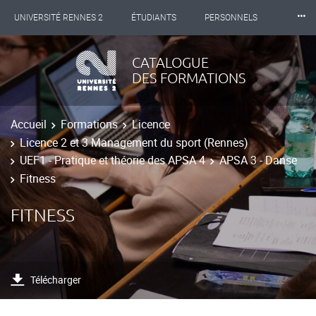
⸱⸱⸱
UNIVERSITÉ RENNES 2
ÉTUDIANTS
PERSONNELS
INTERNATIONAL
PROFESSIONNELS
BIBLIOTHÈQUES
CATALOGUE
DES FORMATIONS
LES NOUVELLES DE RENNES 2
Accueil
Formations
Licence
Licence 2 et 3 Management du sport (Rennes)
UEF1 - Pratique et théorie des APSA 4
APSA 3 - Danse
Fitness
FITNESS
Télécharger