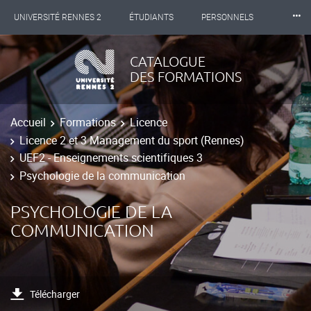
⸱⸱⸱
UNIVERSITÉ RENNES 2
ÉTUDIANTS
PERSONNELS
INTERNATIONAL
PROFESSIONNELS
BIBLIOTHÈQUES
CATALOGUE
DES FORMATIONS
LES NOUVELLES DE RENNES 2
Accueil
Formations
Licence
Licence 2 et 3 Management du sport (Rennes)
UEF2 - Enseignements scientifiques 3
Psychologie de la communication
PSYCHOLOGIE DE LA
COMMUNICATION
Télécharger