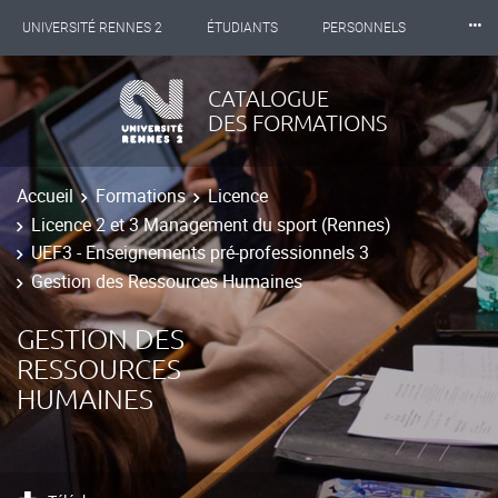
⸱⸱⸱
UNIVERSITÉ RENNES 2
ÉTUDIANTS
PERSONNELS
INTERNATIONAL
PROFESSIONNELS
BIBLIOTHÈQUES
CATALOGUE
DES FORMATIONS
LES NOUVELLES DE RENNES 2
Accueil
Formations
Licence
Licence 2 et 3 Management du sport (Rennes)
UEF3 - Enseignements pré-professionnels 3
Gestion des Ressources Humaines
GESTION DES
RESSOURCES
HUMAINES