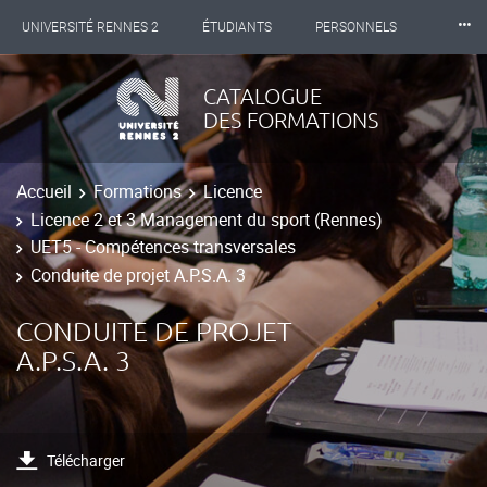
⸱⸱⸱
UNIVERSITÉ RENNES 2
ÉTUDIANTS
PERSONNELS
INTERNATIONAL
PROFESSIONNELS
BIBLIOTHÈQUES
CATALOGUE
DES FORMATIONS
LES NOUVELLES DE RENNES 2
Accueil
Formations
Licence
Licence 2 et 3 Management du sport (Rennes)
UET5 - Compétences transversales
Conduite de projet A.P.S.A. 3
CONDUITE DE PROJET
A.P.S.A. 3
Télécharger