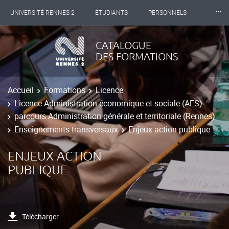
⸱⸱⸱
UNIVERSITÉ RENNES 2
ÉTUDIANTS
PERSONNELS
INTERNATIONAL
PROFESSIONNELS
BIBLIOTHÈQUES
CATALOGUE
DES FORMATIONS
LES NOUVELLES DE RENNES 2
Accueil
Formations
Licence
Licence Administration économique et sociale (AES)
parcours Administration générale et territoriale (Rennes)
Enseignements transversaux
Enjeux action publique
ENJEUX ACTION
PUBLIQUE
Télécharger