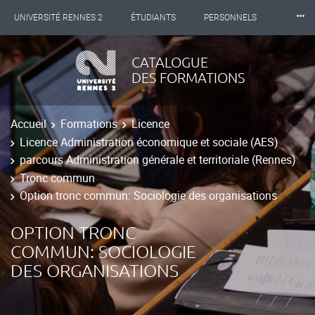
⸱⸱⸱
UNIVERSITÉ RENNES 2
ÉTUDIANTS
PERSONNELS
INTERNATIONAL
PROFESSIONNELS
BIBLIOTHÈQUES
CATALOGUE
DES FORMATIONS
LES NOUVELLES DE RENNES 2
Accueil
Formations
Licence
Licence Administration économique et sociale (AES)
parcours Administration générale et territoriale (Rennes)
Tronc commun
Option tronc commun: Sociologie des organisations
OPTION TRONC
COMMUN: SOCIOLOGIE
DES ORGANISATIONS