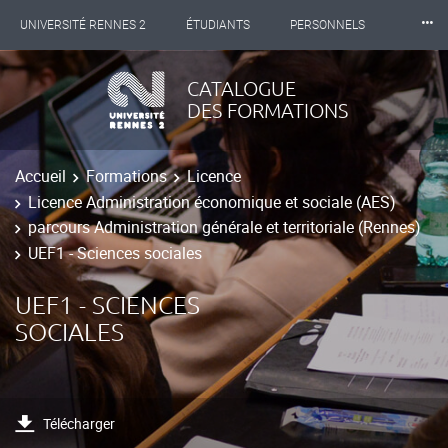
⸱⸱⸱
UNIVERSITÉ RENNES 2
ÉTUDIANTS
PERSONNELS
INTERNATIONAL
PROFESSIONNELS
BIBLIOTHÈQUES
CATALOGUE
DES FORMATIONS
LES NOUVELLES DE RENNES 2
Accueil
Formations
Licence
Licence Administration économique et sociale (AES)
parcours Administration générale et territoriale (Rennes)
UEF1 - Sciences sociales
UEF1 - SCIENCES
SOCIALES
Télécharger