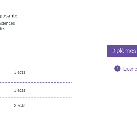
posante
Sciences
les
Diplômes 
Licenc
3 ects
3 ects
3 ects