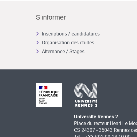
S'informer
Inscriptions / candidatures
Organisation des études
Alternance / Stages
Université Rennes 2
Place du recteur Henri Le Mo
CS 24307 - 35043 Rennes ce
Tél. : +33 (0)2 99 14 10 00