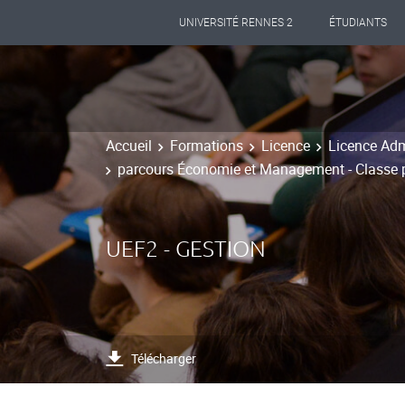
UNIVERSITÉ RENNES 2
ÉTUDIANTS
Accueil
Formations
Licence
Licence Adm
parcours Économie et Management - Classe p
UEF2 - GESTION
Télécharger