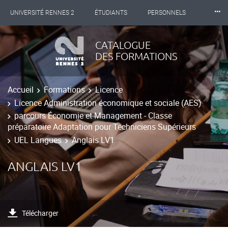
⸱⸱⸱
UNIVERSITÉ RENNES 2
ÉTUDIANTS
PERSONNELS
INTERNATIONAL
PROFESSIONNELS
BIBLIOTHÈQUES
CATALOGUE
DES FORMATIONS
LES NOUVELLES DE RENNES 2
Accueil
Formations
Licence
Licence Administration économique et sociale (AES)
parcours Économie et Management - Classe
préparatoire Adaptation pour Techniciens Supérieurs
UEL Langues
Anglais LV1
ANGLAIS LV1
Télécharger