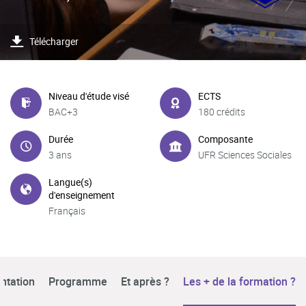
Télécharger
Niveau d'étude visé
ECTS
BAC+3
180 crédits
Durée
Composante
3 ans
UFR Sciences Sociales
Langue(s)
d'enseignement
Français
ntation
Programme
Et après ?
Les + de la formation ?