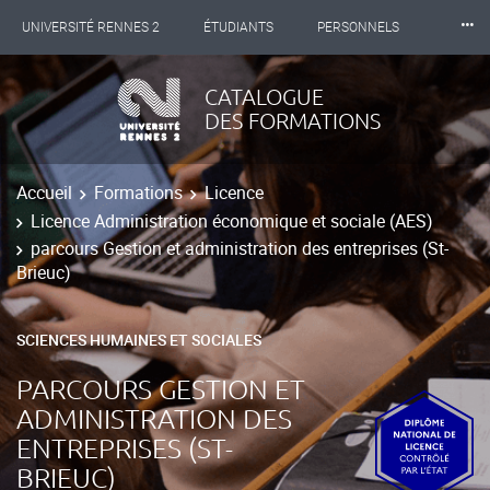
⸱⸱⸱
UNIVERSITÉ RENNES 2
ÉTUDIANTS
PERSONNELS
INTERNATIONAL
PROFESSIONNELS
BIBLIOTHÈQUES
CATALOGUE
DES FORMATIONS
LES NOUVELLES DE RENNES 2
Accueil
Formations
Licence
Licence Administration économique et sociale (AES)
parcours Gestion et administration des entreprises (St-
Brieuc)
SCIENCES HUMAINES ET SOCIALES
PARCOURS GESTION ET
ADMINISTRATION DES
ENTREPRISES (ST-
BRIEUC)