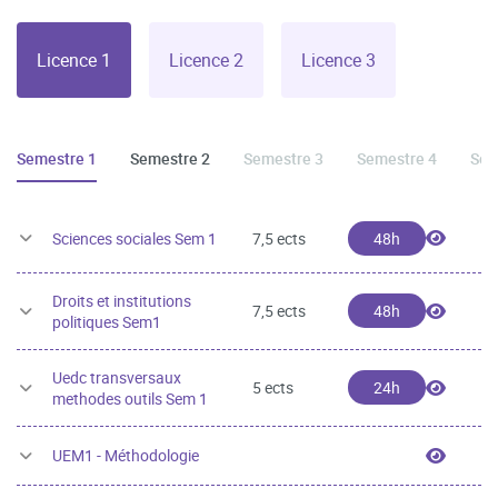
Licence 1
Licence 2
Licence 3
Semestre 1
Semestre 2
Semestre 3
Semestre 4
Sem
Scienc
Sciences sociales Sem 1
7,5 ects
48h
Droits et institutions
Droits 
7,5 ects
48h
politiques Sem1
Uedc transversaux
Uedc t
5 ects
24h
methodes outils Sem 1
UEM1 -
UEM1 - Méthodologie