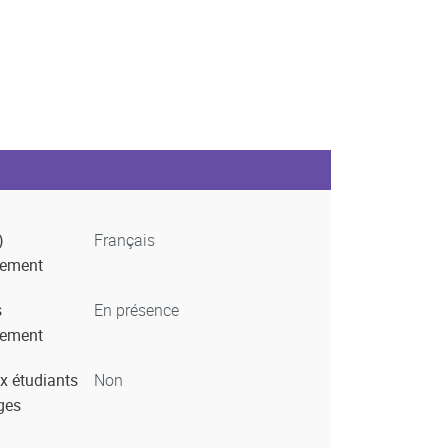
)
Français
nement
s
En présence
nement
x étudiants
Non
ges