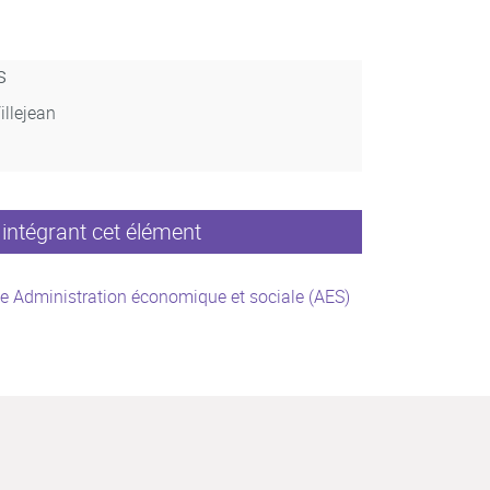
s
illejean
intégrant cet élément
e Administration économique et sociale (AES)