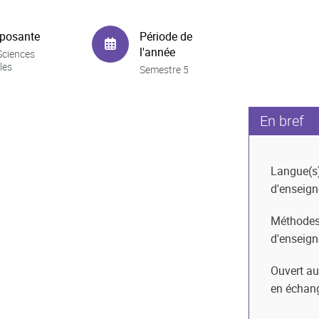
posante
Période de
l'année
Sciences
les
Semestre 5
En bref
Langue(s
d'enseig
Méthode
d'enseig
Ouvert au
en échan