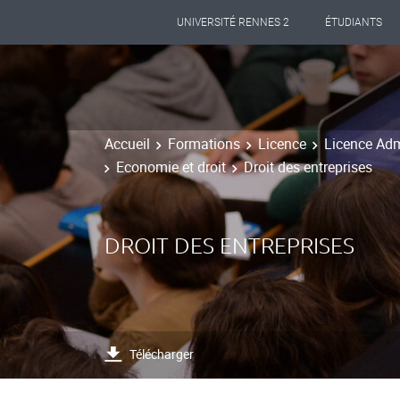
UNIVERSITÉ RENNES 2
ÉTUDIANTS
Accueil
Formations
Licence
Licence Adm
Economie et droit
Droit des entreprises
DROIT DES ENTREPRISES
Télécharger