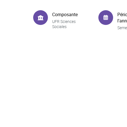
Composante
Péri
l'an
UFR Sciences
Sociales
Seme