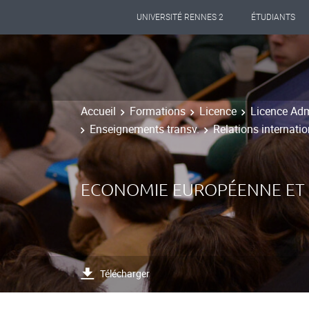
UNIVERSITÉ RENNES 2
ÉTUDIANTS
Accueil
Formations
Licence
Licence Adm
Enseignements transv.
Relations internati
ECONOMIE EUROPÉENNE ET
Télécharger