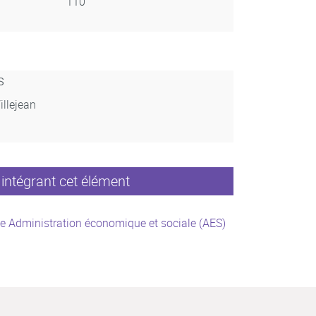
110
s
illejean
intégrant cet élément
e Administration économique et sociale (AES)