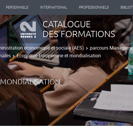
PERSONNELS
INTERNATIONAL
PROFESSIONNELS
BIBLIO
CATALOGUE
DES FORMATIONS
inistration économique et sociale (AES)
parcours Managemen
onales
Economie Européenne et mondialisation
 MONDIALISATION