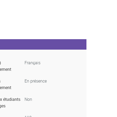
)
Français
nement
s
En présence
nement
x étudiants
Non
ges