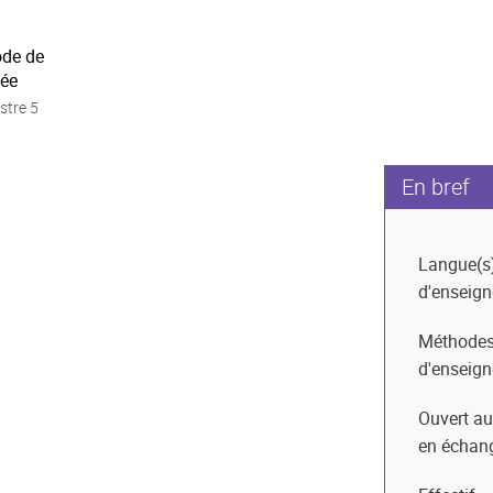
ode de
née
stre 5
En bref
Langue(s
d'enseig
Méthode
d'enseig
Ouvert au
en échan