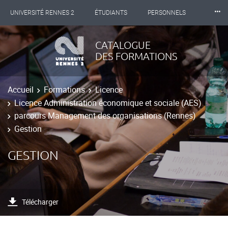
⸱⸱⸱
UNIVERSITÉ RENNES 2
ÉTUDIANTS
PERSONNELS
INTERNATIONAL
PROFESSIONNELS
BIBLIOTHÈQUES
CATALOGUE
DES FORMATIONS
LES NOUVELLES DE RENNES 2
Accueil
Formations
Licence
Licence Administration économique et sociale (AES)
parcours Management des organisations (Rennes)
Gestion
GESTION
Télécharger