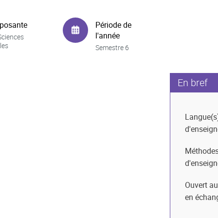
posante
Période de
l'année
Sciences
les
Semestre 6
En bref
Langue(s
d'enseig
Méthode
d'enseig
Ouvert au
en échan