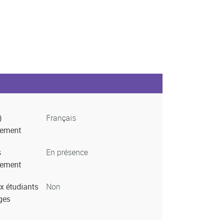
)
Français
nement
s
En présence
nement
x étudiants
Non
ges