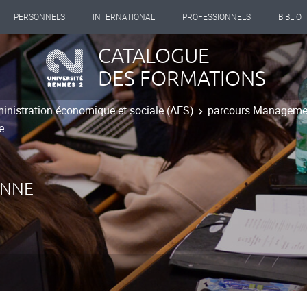
PERSONNELS
INTERNATIONAL
PROFESSIONNELS
BIBLIO
CATALOGUE
DES FORMATIONS
inistration économique et sociale (AES)
parcours Managemen
e
ENNE