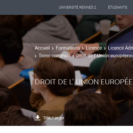
UNIVERSITÉ RENNES 2
ÉTUDIANTS
Accueil
Formations
Licence
Licence Adm
Tronc commun
Droit de l' Union européenn
DROIT DE L' UNION EUROPÉ
Télécharger