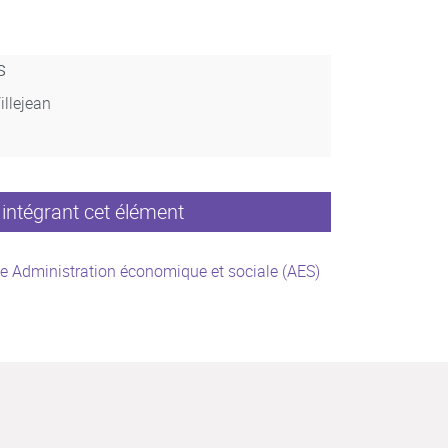
s
illejean
intégrant cet élément
e Administration économique et sociale (AES)