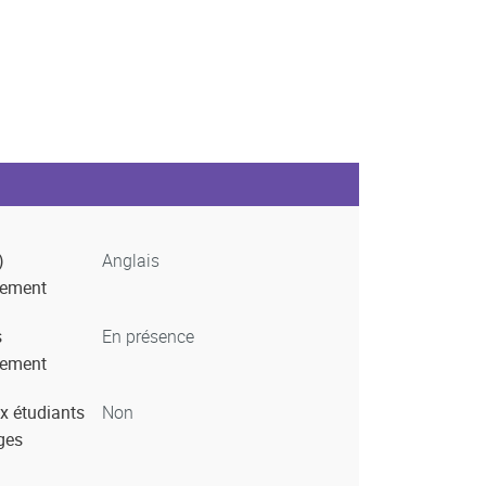
)
Anglais
nement
s
En présence
nement
x étudiants
Non
ges