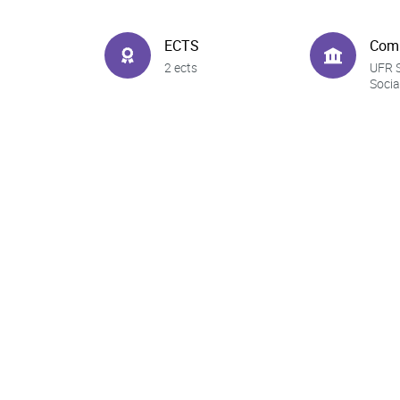
ECTS
Com
2 ects
UFR 
Socia