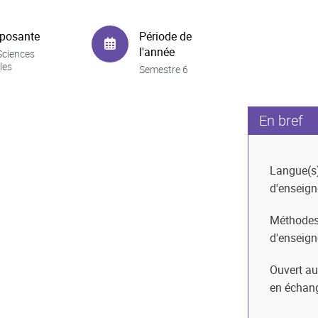
posante
Période de
l'année
Sciences
les
Semestre 6
En bref
Langue(s
d'enseig
Méthode
d'enseig
Ouvert au
en échan