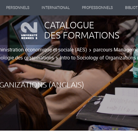
PERSONNELS
INTERNATIONAL
PROFESSIONNELS
BIBLIO
CATALOGUE
DES FORMATIONS
inistration économique et sociale (AES)
parcours Managemen
ologie des organisations
Intro to Sociology of Organizations 
GANIZATIONS (ANGLAIS)