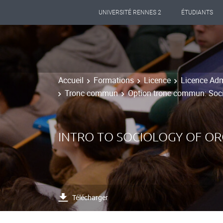
UNIVERSITÉ RENNES 2
ÉTUDIANTS
Accueil
Formations
Licence
Licence Adm
Tronc commun
Option tronc commun: Soci
INTRO TO SOCIOLOGY OF OR
Télécharger