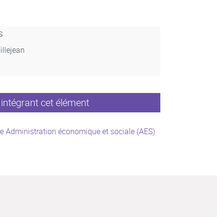
s
illejean
intégrant cet élément
e Administration économique et sociale (AES)