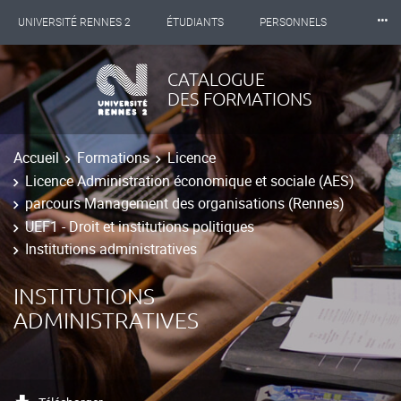
⸱⸱⸱
UNIVERSITÉ RENNES 2
ÉTUDIANTS
PERSONNELS
INTERNATIONAL
PROFESSIONNELS
BIBLIOTHÈQUES
CATALOGUE
DES FORMATIONS
LES NOUVELLES DE RENNES 2
Accueil
Formations
Licence
Licence Administration économique et sociale (AES)
parcours Management des organisations (Rennes)
UEF1 - Droit et institutions politiques
Institutions administratives
INSTITUTIONS
ADMINISTRATIVES