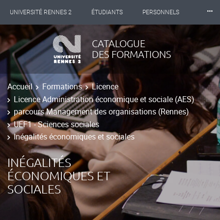
⸱⸱⸱
UNIVERSITÉ RENNES 2
ÉTUDIANTS
PERSONNELS
INTERNATIONAL
PROFESSIONNELS
BIBLIOTHÈQUES
CATALOGUE
DES FORMATIONS
LES NOUVELLES DE RENNES 2
Accueil
Formations
Licence
Licence Administration économique et sociale (AES)
parcours Management des organisations (Rennes)
UEF1 - Sciences sociales
Inégalités économiques et sociales
INÉGALITÉS
ÉCONOMIQUES ET
SOCIALES