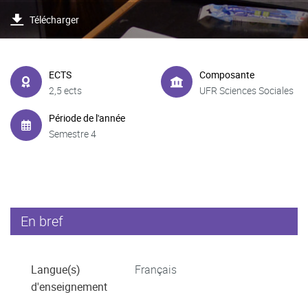
Télécharger
ECTS
Composante
2,5 ects
UFR Sciences Sociales
Période de l'année
Semestre 4
En bref
Langue(s)
Français
d'enseignement