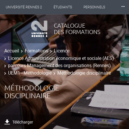
⸱⸱⸱
UNIVERSITÉ RENNES 2
ÉTUDIANTS
PERSONNELS
INTERNATIONAL
PROFESSIONNELS
BIBLIOTHÈQUES
CATALOGUE
DES FORMATIONS
LES NOUVELLES DE RENNES 2
Accueil
Formations
Licence
Licence Administration économique et sociale (AES)
parcours Management des organisations (Rennes)
UEM1 - Méthodologie
Méthodologie disciplinaire
MÉTHODOLOGIE
DISCIPLINAIRE
Télécharger