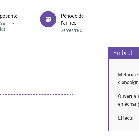
posante
Période de
l'année
Sciences
les
Semestre 6
En bref
Méthode
d'enseig
Ouvert au
en échan
Effectif