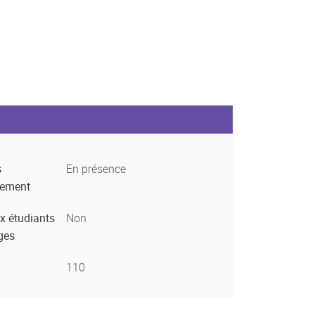
s
En présence
nement
x étudiants
Non
ges
110