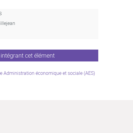
s
illejean
intégrant cet élément
e Administration économique et sociale (AES)