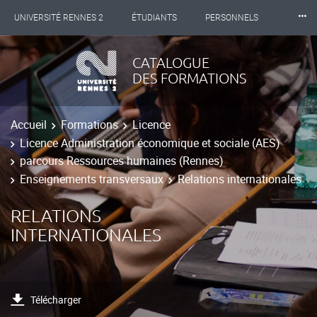
⸱⸱⸱
UNIVERSITÉ RENNES 2
ÉTUDIANTS
PERSONNELS
INTERNATIONAL
PROFESSIONNELS
BIBLIOTHÈQUES
CATALOGUE
DES FORMATIONS
LES NOUVELLES DE RENNES 2
Accueil
Formations
Licence
Licence Administration économique et sociale (AES)
parcours Ressources humaines (Rennes)
Enseignements transversaux
Relations internationales
RELATIONS
INTERNATIONALES
Télécharger