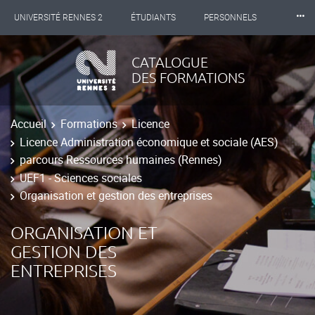
⸱⸱⸱
UNIVERSITÉ RENNES 2
ÉTUDIANTS
PERSONNELS
INTERNATIONAL
PROFESSIONNELS
BIBLIOTHÈQUES
CATALOGUE
DES FORMATIONS
LES NOUVELLES DE RENNES 2
Accueil
Formations
Licence
Licence Administration économique et sociale (AES)
parcours Ressources humaines (Rennes)
UEF1 - Sciences sociales
Organisation et gestion des entreprises
ORGANISATION ET
GESTION DES
ENTREPRISES