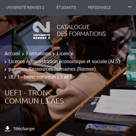
⸱⸱⸱
UNIVERSITÉ RENNES 2
ÉTUDIANTS
PERSONNELS
INTERNATIONAL
PROFESSIONNELS
BIBLIOTHÈQUES
CATALOGUE
DES FORMATIONS
LES NOUVELLES DE RENNES 2
Accueil
Formations
Licence
Licence Administration économique et sociale (AES)
parcours Ressources humaines (Rennes)
UEF1 - Tronc commun L3 AES
UEF1 - TRONC
COMMUN L3 AES
Télécharger