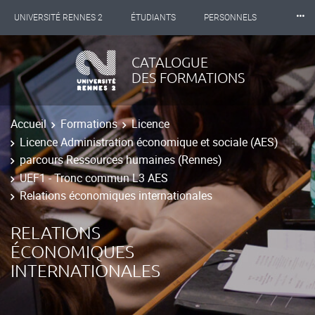
⸱⸱⸱
UNIVERSITÉ RENNES 2
ÉTUDIANTS
PERSONNELS
INTERNATIONAL
PROFESSIONNELS
BIBLIOTHÈQUES
CATALOGUE
DES FORMATIONS
LES NOUVELLES DE RENNES 2
Accueil
Formations
Licence
Licence Administration économique et sociale (AES)
parcours Ressources humaines (Rennes)
UEF1 - Tronc commun L3 AES
Relations économiques internationales
RELATIONS
ÉCONOMIQUES
INTERNATIONALES