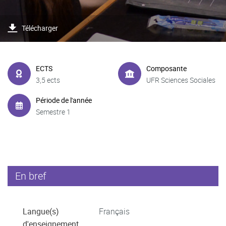
Télécharger
ECTS
Composante
3,5 ects
UFR Sciences Sociales
Période de l'année
Semestre 1
En bref
Langue(s)
Français
d'enseignement