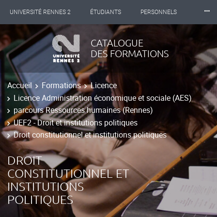
⸱⸱⸱
UNIVERSITÉ RENNES 2
ÉTUDIANTS
PERSONNELS
INTERNATIONAL
PROFESSIONNELS
BIBLIOTHÈQUES
CATALOGUE
DES FORMATIONS
LES NOUVELLES DE RENNES 2
Accueil
Formations
Licence
Licence Administration économique et sociale (AES)
parcours Ressources humaines (Rennes)
UEF2 - Droit et institutions politiques
Droit constitutionnel et institutions politiques
DROIT
CONSTITUTIONNEL ET
INSTITUTIONS
POLITIQUES