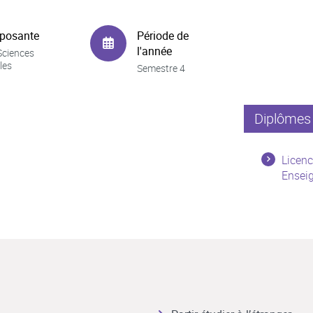
posante
Période de
l'année
Sciences
les
Semestre 4
Diplômes 
Licenc
Ensei