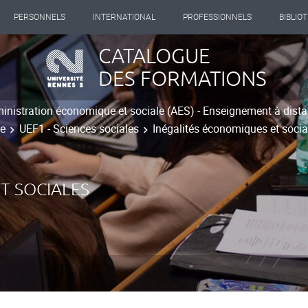
PERSONNELS
INTERNATIONAL
PROFESSIONNELS
BIBLIO
CATALOGUE
DES FORMATIONS
inistration économique et sociale (AES) - Enseignement à dist
le
UEF1 - Sciences sociales
Inégalités économiques et socia
T SOCIALES