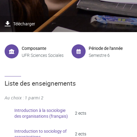
Télécharger
Composante
Période de l'année
UFR Sciences Sociales
Semestre 6
Liste des enseignements
Au choix : 1 parmi 2
Introduction à la sociologie
2 ects
des organisations (français)
Introduction to sociology of
2 ects
organizations