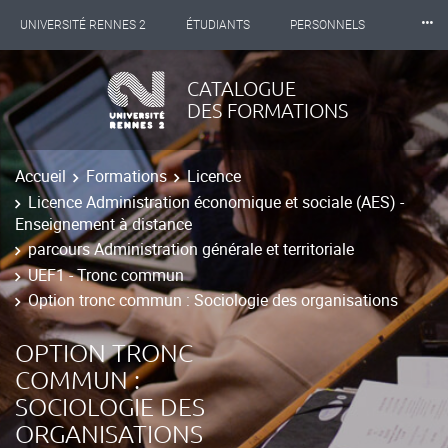
⸱⸱⸱
UNIVERSITÉ RENNES 2
ÉTUDIANTS
PERSONNELS
INTERNATIONAL
PROFESSIONNELS
BIBLIOTHÈQUES
CATALOGUE
DES FORMATIONS
LES NOUVELLES DE RENNES 2
Accueil
Formations
Licence
Licence Administration économique et sociale (AES) -
Enseignement à distance
parcours Administration générale et territoriale
UEF1 - Tronc commun
Option tronc commun : Sociologie des organisations
OPTION TRONC
COMMUN :
SOCIOLOGIE DES
ORGANISATIONS