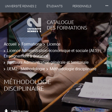
⸱⸱⸱
UNIVERSITÉ RENNES 2
ÉTUDIANTS
PERSONNELS
INTERNATIONAL
PROFESSIONNELS
BIBLIOTHÈQUES
CATALOGUE
DES FORMATIONS
LES NOUVELLES DE RENNES 2
Accueil
Formations
Licence
Licence Administration économique et sociale (AES) -
Enseignement à distance
parcours Administration générale et territoriale
UEM2 - Méthodologie
Méthodologie disciplinaire
MÉTHODOLOGIE
DISCIPLINAIRE
Télécharger