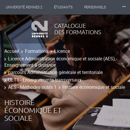
⸱⸱⸱
UNIVERSITÉ RENNES 2
ÉTUDIANTS
PERSONNELS
INTERNATIONAL
PROFESSIONNELS
BIBLIOTHÈQUES
CATALOGUE
DES FORMATIONS
LES NOUVELLES DE RENNES 2
Accueil
Formations
Licence
Licence Administration économique et sociale (AES) -
Enseignement à distance
parcours Administration générale et territoriale
UET1 - Enseignements transversaux
AES - Méthodes outils 1
Histoire économique et sociale
HISTOIRE
ÉCONOMIQUE ET
SOCIALE