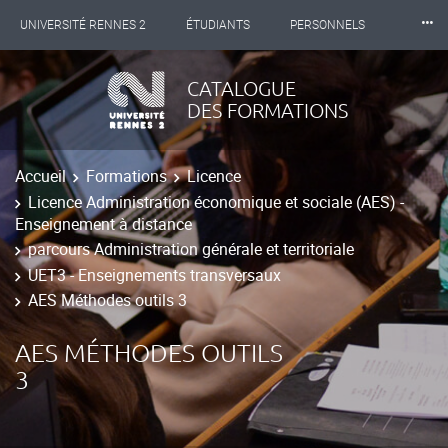
⸱⸱⸱
UNIVERSITÉ RENNES 2
ÉTUDIANTS
PERSONNELS
INTERNATIONAL
PROFESSIONNELS
BIBLIOTHÈQUES
CATALOGUE
DES FORMATIONS
LES NOUVELLES DE RENNES 2
Accueil
Formations
Licence
Licence Administration économique et sociale (AES) -
Enseignement à distance
parcours Administration générale et territoriale
UET3 - Enseignements transversaux
AES Méthodes outils 3
AES MÉTHODES OUTILS
3