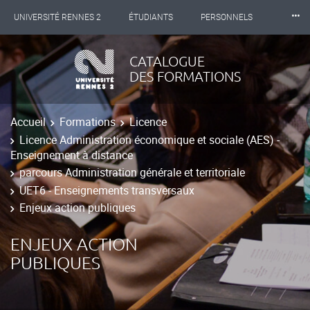
⸱⸱⸱
UNIVERSITÉ RENNES 2
ÉTUDIANTS
PERSONNELS
INTERNATIONAL
PROFESSIONNELS
BIBLIOTHÈQUES
CATALOGUE
DES FORMATIONS
LES NOUVELLES DE RENNES 2
Accueil
Formations
Licence
Licence Administration économique et sociale (AES) -
Enseignement à distance
parcours Administration générale et territoriale
UET6 - Enseignements transversaux
Enjeux action publiques
ENJEUX ACTION
PUBLIQUES